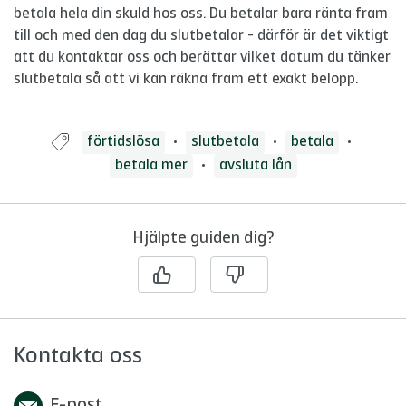
betala hela din skuld hos oss. Du betalar bara ränta fram
till och med den dag du slutbetalar - därför är det viktigt
att du kontaktar oss och berättar vilket datum du tänker
slutbetala så att vi kan räkna fram ett exakt belopp.
Guide taggad med:
förtidslösa
slutbetala
betala
betala mer
avsluta lån
Hjälpte guiden dig?
Kontakta oss
E-post