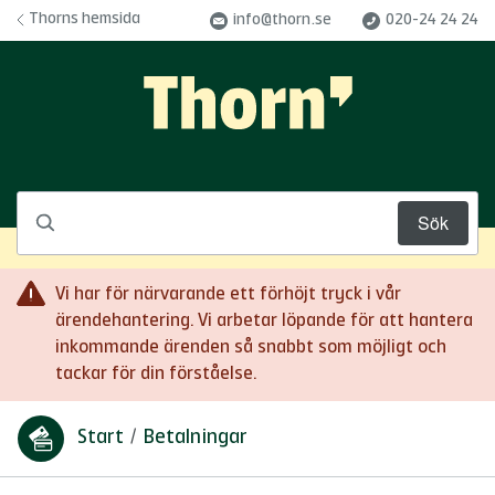
Hoppa till innehåll
Thorns hemsida
info@thorn.se
020-24 24 24
Sök
Vi har för närvarande ett förhöjt tryck i vår
ärendehantering. Vi arbetar löpande för att hantera
inkommande ärenden så snabbt som möjligt och
tackar för din förståelse.
Start
/
Betalningar
Du är här: