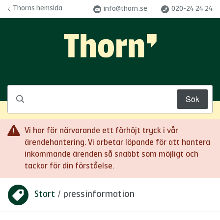
Hoppa till innehåll
Thorns hemsida
info@thorn.se
020-24 24 24
Sök
Vi har för närvarande ett förhöjt tryck i vår
ärendehantering. Vi arbetar löpande för att hantera
inkommande ärenden så snabbt som möjligt och
tackar för din förståelse.
Start
/
pressinformation
Du är här: