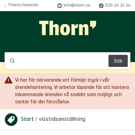
Hoppa till innehåll
Thorns hemsida
info@thorn.se
020-24 24 24
Sök
Vi har för närvarande ett förhöjt tryck i vår
ärendehantering. Vi arbetar löpande för att hantera
inkommande ärenden så snabbt som möjligt och
tackar för din förståelse.
Start
/
visstidsanställning
Du är här: