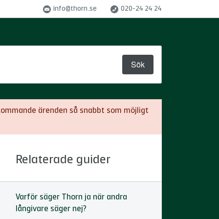
info@thorn.se
020-24 24 24
Sök
a inkommande ärenden så snabbt som möjligt
Relaterade guider
Varför säger Thorn ja när andra
långivare säger nej?