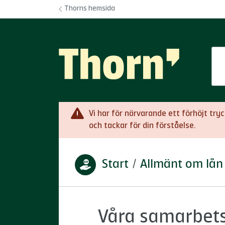
Hoppa till innehåll
Thorns hemsida
Vi har för närvarande ett förhöjt tr
och tackar för din förståelse.
Start
/
Allmänt om lån
Du är här:
Våra samarbets